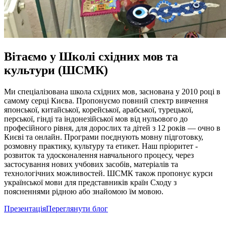
Вітаємо у Школі східних мов та
культури (ШСМК)
Ми спеціалізована школа східних мов, заснована у 2010 році в
самому серці Києва. Пропонуємо повний спектр вивчення
японської, китайської, корейської, арабської, турецької,
перської, гінді та індонезійської мов від нульового до
професійного рівня, для дорослих та дітей з 12 років — очно в
Києві та онлайн. Програми поєднують мовну підготовку,
розмовну практику, культуру та етикет. Наш пріоритет -
розвиток та удосконалення навчального процесу, через
застосування нових учбових засобів, матеріалів та
технологічних можливостей. ШСМК також пропонує курси
української мови для представників країн Сходу з
поясненнями рідною або знайомою їм мовою.
Презентація
Переглянути блог