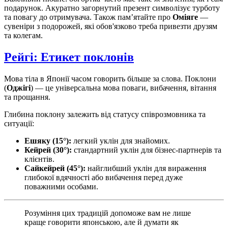
подарунок. Акуратно загорнутий презент символізує турботу
та повагу до отримувача. Також пам’ятайте про
Оміяге
—
сувеніри з подорожей, які обов'язково треба привезти друзям
та колегам.
Рейгі: Етикет поклонів
Мова тіла в Японії часом говорить більше за слова. Поклони
(
Оджігі
) — це універсальна мова поваги, вибачення, вітання
та прощання.
Глибина поклону залежить від статусу співрозмовника та
ситуації:
Ешяку (15°):
легкий уклін для знайомих.
Кейрей (30°):
стандартний уклін для бізнес-партнерів та
клієнтів.
Сайкейрей (45°):
найглибший уклін для вираження
глибокої вдячності або вибачення перед дуже
поважними особами.
Розуміння цих традицій допоможе вам не лише
краще говорити японською, але й думати як