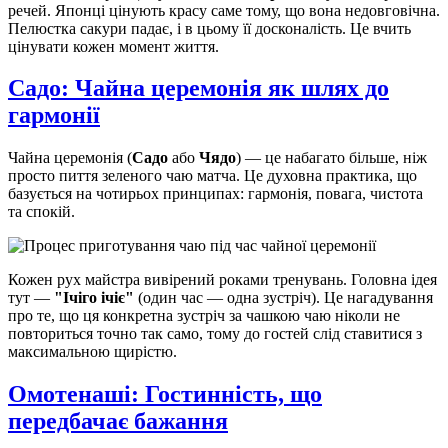
речей. Японці цінують красу саме тому, що вона недовговічна.
Пелюстка сакури падає, і в цьому її досконалість. Це вчить
цінувати кожен момент життя.
Садо: Чайна церемонія як шлях до
гармонії
Чайна церемонія (
Садо
або
Чядо
) — це набагато більше, ніж
просто пиття зеленого чаю матча. Це духовна практика, що
базується на чотирьох принципах: гармонія, повага, чистота
та спокій.
Кожен рух майстра вивірений роками тренувань. Головна ідея
тут —
"Ічіго ічіє"
(один час — одна зустріч). Це нагадування
про те, що ця конкретна зустріч за чашкою чаю ніколи не
повториться точно так само, тому до гостей слід ставитися з
максимальною щирістю.
Омотенаші: Гостинність, що
передбачає бажання