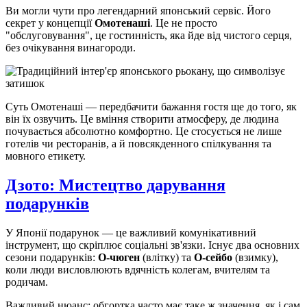
Ви могли чути про легендарний японський сервіс. Його
секрет у концепції
Омотенаші
. Це не просто
"обслуговування", це гостинність, яка йде від чистого серця,
без очікування винагороди.
Суть Омотенаші — передбачити бажання гостя ще до того, як
він їх озвучить. Це вміння створити атмосферу, де людина
почувається абсолютно комфортно. Це стосується не лише
готелів чи ресторанів, а й повсякденного спілкування та
мовного етикету.
Дзото: Мистецтво дарування
подарунків
У Японії подарунок — це важливий комунікативний
інструмент, що скріплює соціальні зв'язки. Існує два основних
сезони подарунків:
О-чюген
(влітку) та
О-сейбо
(взимку),
коли люди висловлюють вдячність колегам, вчителям та
родичам.
Важливий нюанс: обгортка часто має таке ж значення, як і сам