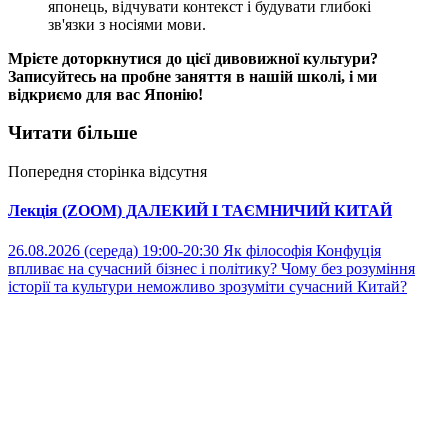
японець, відчувати контекст і будувати глибокі
зв'язки з носіями мови.
Мрієте доторкнутися до цієї дивовижної культури?
Записуйтесь на пробне заняття в нашій школі, і ми
відкриємо для вас Японію!
Читати більше
Попередня сторінка відсутня
Лекція (ZOOM) ДАЛЕКИЙ І ТАЄМНИЧИЙ КИТАЙ
26.08.2026 (середа) 19:00-20:30 Як філософія Конфуція
впливає на сучасний бізнес і політику? Чому без розуміння
історії та культури неможливо зрозуміти сучасний Китай?