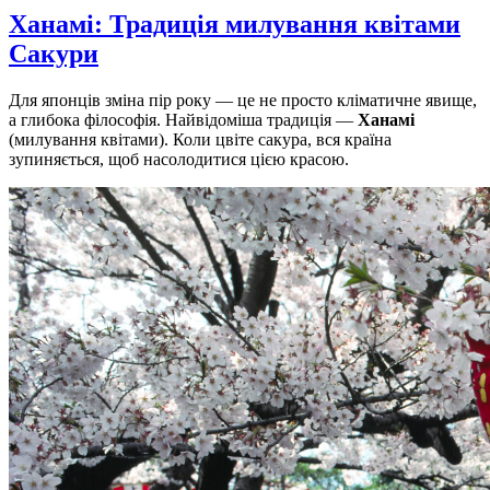
Ханамі: Традиція милування квітами
Сакури
Для японців зміна пір року — це не просто кліматичне явище,
а глибока філософія. Найвідоміша традиція —
Ханамі
(милування квітами). Коли цвіте сакура, вся країна
зупиняється, щоб насолодитися цією красою.