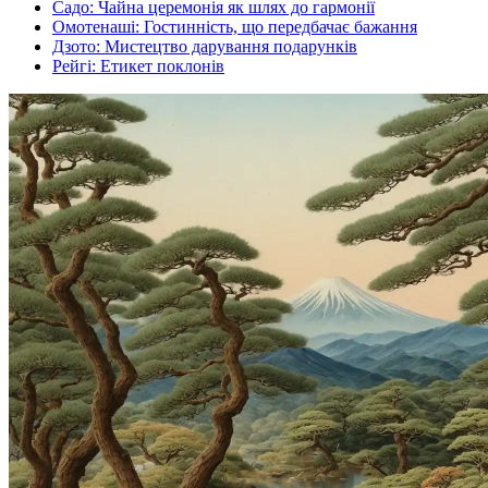
Садо: Чайна церемонія як шлях до гармонії
Омотенаші: Гостинність, що передбачає бажання
Дзото: Мистецтво дарування подарунків
Рейгі: Етикет поклонів