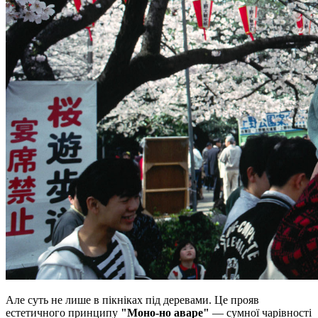
Але суть не лише в пікніках під деревами. Це прояв
естетичного принципу
"Моно-но аваре"
— сумної чарівності