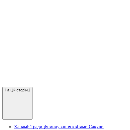
На цій сторінці
Ханамі: Традиція милування квітами Сакури