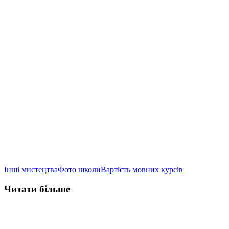
Інші мистецтва
Фото школи
Вартість мовних курсів
Читати більше