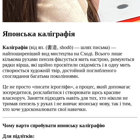
Японська каліграфія
Каліграфія
(від яп. (書道, shodō) — шлях письма) —
найпоширеніший вид мистецтва на Сході. Всього лише
кількома рухами пензля фіксується мить настрою, римуються
рядки вірша, які щойно просвітили свідомість і в одну мить
створюється художній твір, достойний поглибленого
споглядання багатьма поколіннями.
Це не просто «писати ієрогліфи», а процес, який допомагає
зосередитися, розслабитися і створювати щось красиве
власноруч. Заняття підходять навіть для тих, хто ніколи не
тримав пензель у руках і не вивчає японську мову, так і тим,
хто хоче удосконалювати свої навички.
Чому варто спробувати японську каліграфію
Для підлітків: