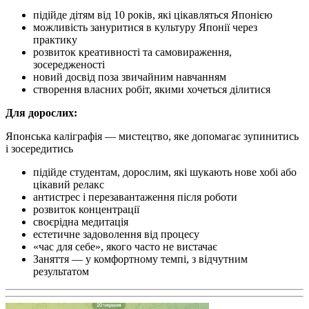
підійде дітям від 10 років, які цікавляться Японією
можливість зануритися в культуру Японії через
практику
розвиток креативності та самовираження,
зосередженості
новий досвід поза звичайним навчанням
створення власних робіт, якими хочеться ділитися
Для дорослих:
Японська каліграфія — мистецтво, яке допомагає зупинитись
і зосередитись
підійде студентам, дорослим, які шукають нове хобі або
цікавий релакс
антистрес і перезавантаження після роботи
розвиток концентрації
своєрідна медитація
естетичне задоволення від процесу
«час для себе», якого часто не вистачає
Заняття — у комфортному темпі, з відчутним
результатом