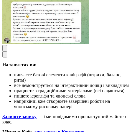
На заняттях ви:
вивчаєте базові елементи каліграфії (штрихи, баланс,
ритм)
все демонструється на інтерактивній дошці і викладачем
працюєте з традиційними матеріалами (всі надаються)
пишете ієрогліфи та японські слова
наприкінці вже створюєте завершені роботи на
японському рисовому папері
Залиште заявку
— і ми повідомимо про наступний майстер
клас.
Місце: м.Київ,
див. карту в Контактах.