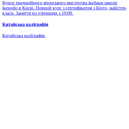
Курси традиційного японського мистецтва ікебани школи
Ікенобо в Києві. Повний курс з сертифікатом з Кіото, майстер-
класи. Заняття по п'ятницях з 19:00.
Китайська каліграфія
Китайська каліграфія.