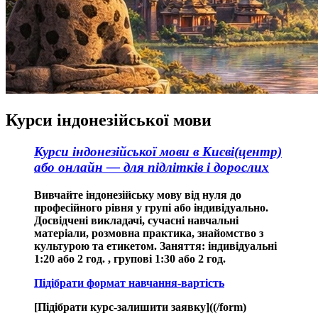
Курси індонезійської мови
Курси індонезійської мови в Києві(центр)
або онлайн — для підлітків і дорослих
Вивчайте індонезійську мову від нуля до
професійного рівня у групі або індивідуально.
Досвідчені викладачі, сучасні навчальні
матеріали, розмовна практика, знайомство з
культурою та етикетом. Заняття: індивідуальні
1:20 або 2 год. , групові 1:30 або 2 год.
Підібрати формат навчання-вартість
[Підібрати курс-залишити заявку]((/form)