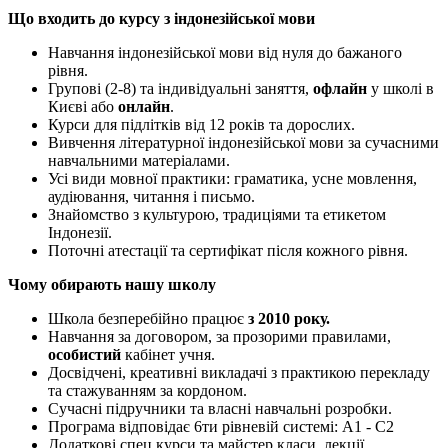
Що входить до курсу з індонезійської мови
Навчання індонезійської мови від нуля до бажаного
рівня.
Групові (2-8) та індивідуальні заняття,
офлайн
у школі в
Києві або
онлайн
.
Курси для підлітків від 12 років та дорослих.
Вивчення літературної індонезійської мови за сучасними
навчальними матеріалами.
Усі види мовної практики: граматика, усне мовлення,
аудіювання, читання і письмо.
Знайомство з культурою, традиціями та етикетом
Індонезії.
Поточні атестації та сертифікат після кожного рівня.
Чому обирають нашу школу
Школа безперебійно працює
з 2010 року.
Навчання за договором, за прозорими правилами,
особистий
кабінет учня.
Досвідчені, креативні викладачі з практикою перекладу
та стажуванням за кордоном.
Сучасні підручники та власні навчальні розробки.
Програма відповідає 6ти рівневій системі: А1 - С2
Додаткові спец курси та майстер класи, лекції.