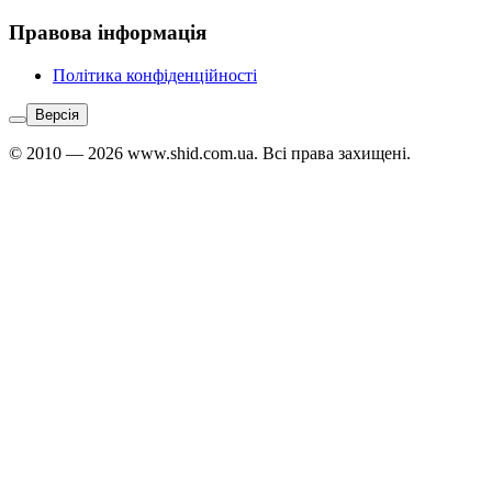
Правова інформація
Політика конфіденційності
Версія
© 2010 — 2026 www.shid.com.ua. Всі права захищені.
Звʼязатися
з
адміністратором:
Telegram
↗
Viber
↗
WhatsApp