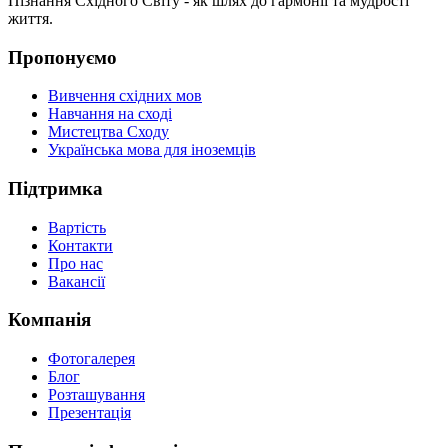
Пізнання Східного Світу - як шлях до гармонії та мудрості
життя.
Пропонуємо
Вивчення східних мов
Навчання на сході
Мистецтва Сходу
Українська мова для іноземців
Підтримка
Вартість
Контакти
Про нас
Вакансії
Компанія
Фотогалерея
Блог
Розташування
Презентація