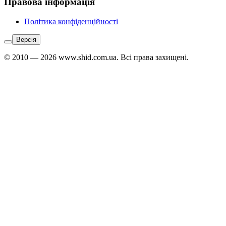
Правова інформація
Політика конфіденційності
Версія
© 2010 — 2026 www.shid.com.ua. Всі права захищені.
Звʼязатися
з
адміністратором:
Telegram
↗
Viber
↗
WhatsApp
↗