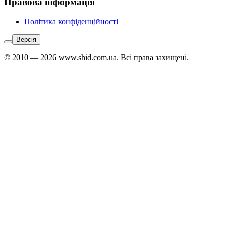
Правова інформація
Політика конфіденційності
Версія
© 2010 — 2026 www.shid.com.ua. Всі права захищені.
Звʼязатися
з
адміністратором:
Telegram
↗
Viber
↗
WhatsApp
↗