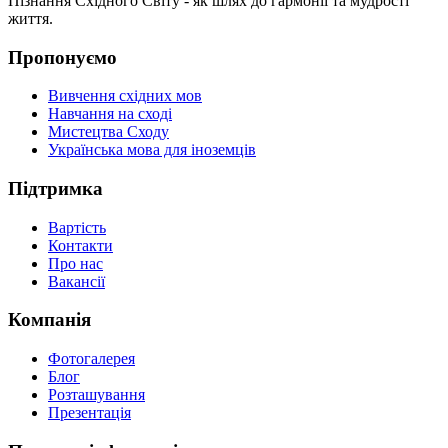
Пізнання Східного Світу - як шлях до гармонії та мудрості
життя.
Пропонуємо
Вивчення східних мов
Навчання на сході
Мистецтва Сходу
Українська мова для іноземців
Підтримка
Вартість
Контакти
Про нас
Вакансії
Компанія
Фотогалерея
Блог
Розташування
Презентація